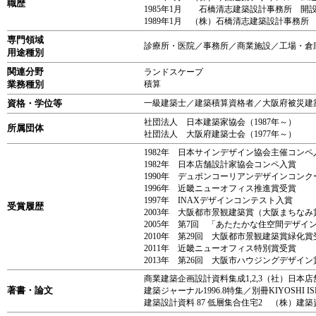
職歴
1985年1月 石橋清志建築設計事務所 開
1989年1月 （株）石橋清志建築設計事務所
専門領域
診療所・医院／事務所／商業施設／工場・倉
用途種別
関連分野
ランドスケープ
業務種別
積算
資格・学位等
一級建築士／建築積算資格者／大阪府被災建
社団法人 日本建築家協会（1987年～）
所属団体
社団法人 大阪府建築士会（1977年～）
1982年 日本サインデザイン協会主催コンペ
1982年 日本店舗設計家協会コンペ入賞
1990年 デュポンコーリアンデザインコンク
1996年 近畿ニューオフィス推進賞受賞
1997年 INAXデザインコンテスト入賞
受賞履歴
2003年 大阪都市景観建築賞（大阪まちな
2005年 第7回 「あたたかな住空間デザ
2010年 第29回 大阪都市景観建築賞緑化賞
2011年 近畿ニューオフィス特別賞受賞
2013年 第26回 大阪市ハウジングデザイ
商業建築企画設計資料集成1,2,3（社）日本
著書・論文
建築ジャーナル1996.8特集／別冊KIYOSHI ISHI
建築設計資料 87 低層集合住宅2 （株）建