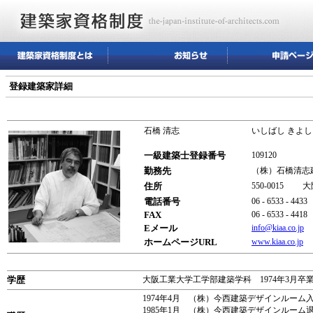
登録建築家詳細
石橋 清志
いしばし きよし
一級建築士登録番号
109120
勤務先
（株）石橋清志
住所
550-0015 
電話番号
06 - 6533 - 4433
FAX
06 - 6533 - 4418
Eメール
info@kiaa.co.jp
ホームページURL
www.kiaa.co.jp
学歴
大阪工業大学工学部建築学科 1974年3月卒
1974年4月 （株）今西建築デザインルーム
1985年1月 （株）今西建築デザインルーム