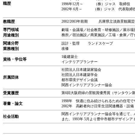
職歴
1996年12月～ （株）ジャス 取締役
2002年 6月～ （株）ジャス 代表取締
教職歴
2002/2003年前期 兵庫県立淡路景観園
専門領域
劇場・会議場／社会教育・研修施設／展示場
用途種別
務所／宿泊施設／商業施設／工場・倉庫／庁
関連分野
設計・監理 ランドスケープ
業務種別
改修
1級建築士
資格・学位等
インテリアプランナー
社団法人日本建築家協会
社団法人日本建築学会
所属団体
都市環境デザイン会議
関西インテリアプランナー協会
受賞履歴
第6回大阪府緑の景観賞優秀賞（サンタウン
1998年 快適に住み続けられるための住宅で
著書・論文
2002年 高齢者向け日常生活関連機器・設
関西インテリアプランナー協会等を通じて、
社会活動
また、1993年 5月より豊中市都市デザイン