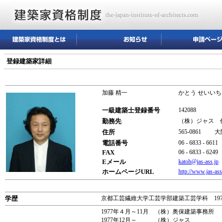
登録建築家詳細
加藤 精一
かとう せいいち
一級建築士登録番号
142088
勤務先
（株）ジャス 
住所
565-0861
電話番号
06 - 6833 - 6611
FAX
06 - 6833 - 6249
Eメール
katoh@jas-ass.jp
ホームページURL
http://www.jas-ass
学歴
京都工芸繊維大学工芸学部建築工芸学科 197
1977年４月～11月 （株）奥保建築事務所
1977年12月～ （株）ジャス