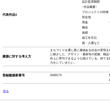
設計監理期間
<作品概要>
プロジェクトの特徴
代表作品4
所在地
用途
構造
規模
竣工年月日
賞・入選など
まちづくりを通じ真に価値ある社会の実現を
に根ざした、デザイン・素材等の把握、検証
建築に対する考え方
向上に寄与できるよう心掛けている。持てる
力をしていきたい。
登録建築家番号
20400170
戻る