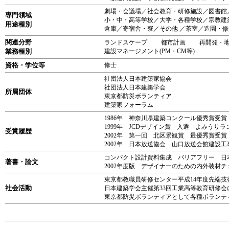
劇場・会議場／社会教育・研修施設／図書館
専門領域
小・中・高等学校／大学・各種学校／宗教建
用途種別
倉庫／寄宿舎・寮／その他 ／茶室／造園・修
関連分野
ランドスケープ 都市計画 再開発
業務種別
建設マネージメント(PM・CM等)
資格・学位等
修士
社団法人日本建築家協会
社団法人日本建築学会
所属団体
東京都防災ボランティア
建築家フォーラム
1986年 神奈川県建築コンクール優秀賞受
1999年 JCDデザイン賞 入選 よみうり
受賞履歴
2002年 第一回 北区景観賞 最優秀賞受
2002年 日本放送協会 山口放送会館建設工事
コンパクト設計資料集成 バリアフリー 日本
著書・論文
2002年度版 デザイナーのための内外装材
東京都教職員研修センター平成14年度先端技術
社会活動
日本建築学会主催第33回工業高等教育研修会に
東京都防災ボランティアとして各種ボランテ