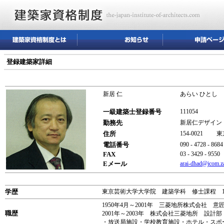
登録建築家詳細
新居 仁
あらい ひとし
一級建築士登録番号
111054
勤務先
新居仁デザイン
住所
154-0021 
電話番号
090 - 4728 - 8684
FAX
03 - 3429 - 9550
Eメール
arai-dhad@jcom.za
学歴
東京芸術大学大学院 建築学科 修士課程 19
1950年4月～2001年 三菱地所株式会社 意
職歴
2001年～2003年 株式会社三菱地所 設計
・放送局施設・学校教育施設・ホテル・スポ