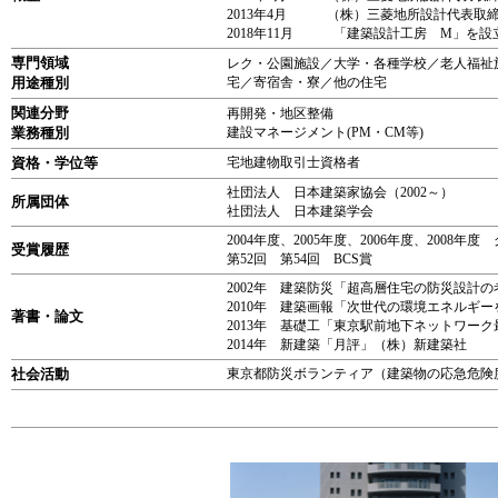
2013年4月 （株）三菱地所設計代表取締
2018年11月 「建築設計工房 M」を設
専門領域
レク・公園施設／大学・各種学校／老人福祉
用途種別
宅／寄宿舎・寮／他の住宅
関連分野
再開発・地区整備
業務種別
建設マネージメント(PM・CM等)
資格・学位等
宅地建物取引士資格者
社団法人 日本建築家協会（2002～）
所属団体
社団法人 日本建築学会
2004年度、2005年度、2006年度、2008年
受賞履歴
第52回 第54回 BCS賞
2002年 建築防災「超高層住宅の防災設
2010年 建築画報「次世代の環境エネルギ
著書・論文
2013年 基礎工「東京駅前地下ネットワー
2014年 新建築「月評」（株）新建築社
社会活動
東京都防災ボランティア（建築物の応急危険