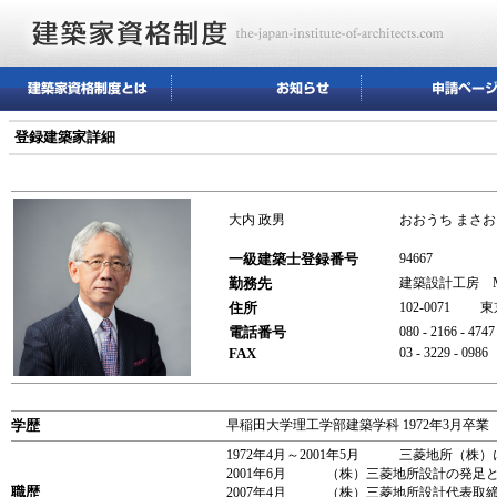
登録建築家詳細
大内 政男
おおうち まさお
一級建築士登録番号
94667
勤務先
建築設計工房
住所
102-0071 
電話番号
080 - 2166 - 4747
FAX
03 - 3229 - 0986
学歴
早稲田大学理工学部建築学科 1972年3月卒業
1972年4月～2001年5月 三菱地所（
2001年6月 （株）三菱地所設計の発足
職歴
2007年4月 （株）三菱地所設計代表取