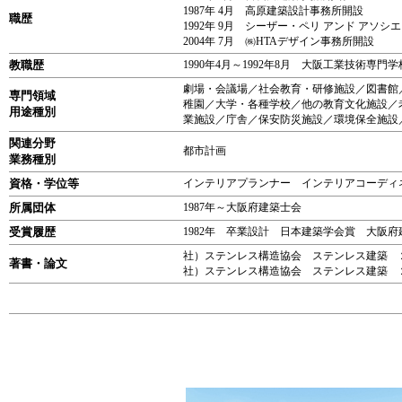
1987年 4月 高原建築設計事務所開設
職歴
1992年 9月 シーザー・ペリ アンド アソシ
2004年 7月 ㈱HTAデザイン事務所開
教職歴
1990年4月～1992年8月 大阪工業技術専
劇場・会議場／社会教育・研修施設／図書館
専門領域
稚園／大学・各種学校／他の教育文化施設／
用途種別
業施設／庁舎／保安防災施設／環境保全施設
関連分野
都市計画
業務種別
資格・学位等
インテリアプランナー インテリアコーディ
所属団体
1987年～大阪府建築士会
受賞履歴
1982年 卒業設計 日本建築学会賞 大阪
社）ステンレス構造協会 ステンレス建築
著書・論文
社）ステンレス構造協会 ステンレス建築 