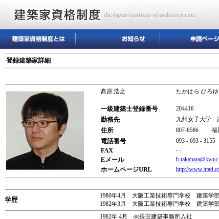
登録建築家詳細
髙原 浩之
たかはら ひろゆ
一級建築士登録番号
204416
勤務先
九州女子大
住所
807-8586
電話番号
093 - 693 - 3155
FAX
- -
Eメール
h-takahara@kwuc.
ホームページURL
http://www.htad.co
1980年4月 大阪工業技術専門学校 建築学
学歴
1982年3月 大阪工業技術専門学校 建築学
1982年 4月 ㈱長田建築事務所入社