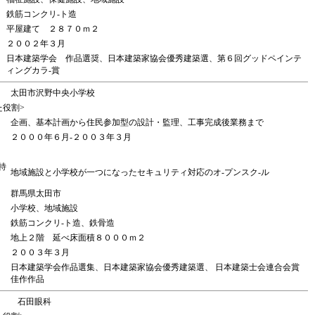
鉄筋コンクリ-ト造
平屋建て ２８７０ｍ２
２００２年３月
日本建築学会 作品選奨、日本建築家協会優秀建築選、第６回グッドペインテ
ィングカラ-賞
太田市沢野中央小学校
た役割>
企画、基本計画から住民参加型の設計・監理、工事完成後業務まで
２０００年６月-２００３年３月
特
地域施設と小学校が一つになったセキュリティ対応のオ-プンスク-ル
群馬県太田市
小学校、地域施設
鉄筋コンクリ-ト造、鉄骨造
地上２階 延べ床面積８０００ｍ２
２００３年３月
日本建築学会作品選集、日本建築家協会優秀建築選、 日本建築士会連合会賞
佳作作品
石田眼科