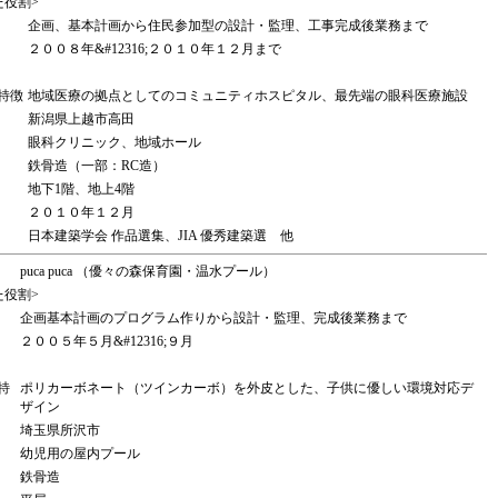
た役割>
企画、基本計画から住民参加型の設計・監理、工事完成後業務まで
２００８年&#12316;２０１０年１２月まで
特徴
地域医療の拠点としてのコミュニティホスピタル、最先端の眼科医療施設
新潟県上越市高田
眼科クリニック、地域ホール
鉄骨造（一部：RC造）
地下1階、地上4階
２０１０年１２月
日本建築学会 作品選集、JIA 優秀建築選 他
puca puca （優々の森保育園・温水プール）
た役割>
企画基本計画のプログラム作りから設計・監理、完成後業務まで
２００５年５月&#12316;９月
特
ポリカーボネート（ツインカーボ）を外皮とした、子供に優しい環境対応デ
ザイン
埼玉県所沢市
幼児用の屋内プール
鉄骨造