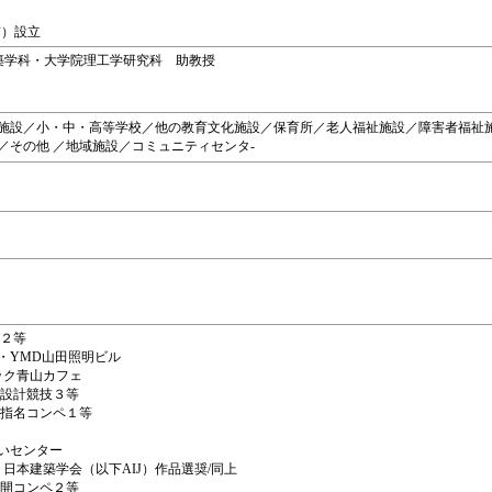
有）設立
部建築学科・大学院理工学研究科 助教授
施設／小・中・高等学校／他の教育文化施設／保育所／老人福祉施設／障害者福祉
／その他 ／地域施設／コミュニティセンタ-
ペ２等
ISH・YMD山田照明ビル
モック青山カフェ
際設計競技３等
ー指名コンペ１等
あいセンター
賞・日本建築学会（以下AIJ）作品選奨/同上
公開コンペ２等