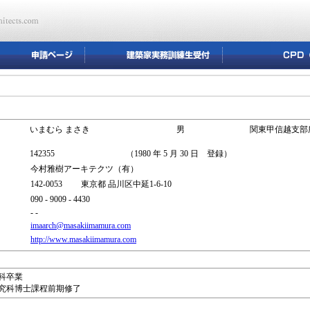
いまむら まさき
男
関東甲信越支部
142355
（1980 年 5 月 30 日 登録）
今村雅樹アーキテクツ（有）
142-0053 東京都 品川区中延1-6-10
090 - 9009 - 4430
- -
imaarch@masakiimamura.com
http://www.masakiimamura.com
学科卒業
研究科博士課程前期修了