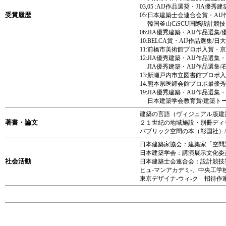
03,05 :AIJ作品選奨・JIA
受賞履歴
05:日本建築士会連合会賞・AI
韓国釜山CiSCU国際設計競
06:JIA優秀建築・AIJ作品選集/優
10:BELCA賞・AIJ作品選集
11:前橋市美術館プロポ入賞・
12:JIA優秀建築・AIJ作品
JIA優秀建築・AIJ作品選集/
13:新瀬戸内市立図書館プロポ
14:熊本県医師会館プロポ最優秀
19:JIA優秀建築・AIJ作品選
日本建築学会教育賞/建築ト
建築の言語（ヴィジュアル版建
著書・論文
２１世紀の地域施設・別冊ディ
パブリック空間の本（彰国社）
日本建築家協会：建築家「空間
日本建築学会：講演展示文化委
社会活動
日本建築士会連合会：設計競技
ヒュ-マンアカデミ-、中央工学
東京デザイナ-ウィ-ク 招待作