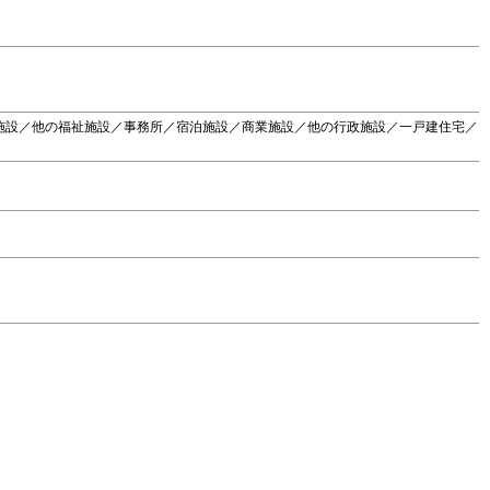
施設／他の福祉施設／事務所／宿泊施設／商業施設／他の行政施設／一戸建住宅／