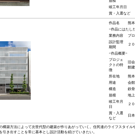
規模
竣工年月日
賞・入選など
作品名
熊本
<作品にはたし
業務内容
プロ
設計監理
２０
期間
<作品概要>
プロジェ
旧会
クトの特
館建
徴
所在地
熊本
用途
会館
構造
鉄骨
規模
地上
竣工年月
２０
日
賞・入選
日本
など
の構築方法によって次世代型の建築が作りあがっていく。住民達のライフスタイル
を引き出すことを常に基本とし設計活動を続けていきたい。