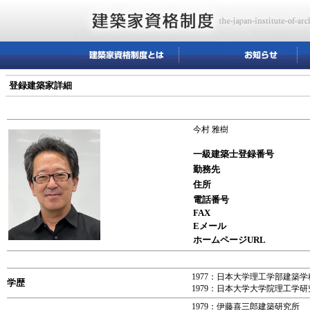
登録建築家詳細
今村 雅樹
一級建築士登録番号
勤務先
住所
電話番号
FAX
Eメール
ホームページURL
1977：日本大学理工学部建築
学歴
1979：日本大学大学院理工学
1979：伊藤喜三郎建築研究所