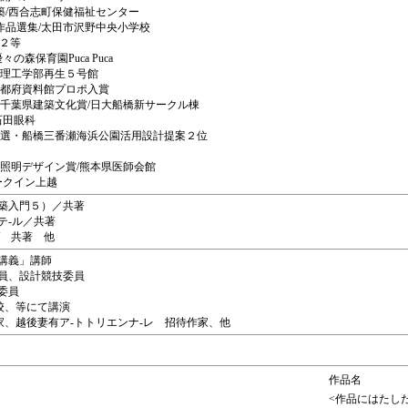
優秀建築/西合志町保健福祉センター
J作品選集/太田市沢野中央小学校
技２等
々の森保育園Puca Puca
/日大理工学部再生５号館
京都府資料館プロポ入賞
選集・千葉県建築文化賞/日大船橋新サークル棟
石田眼科
入選・船橋三番瀬海浜公園活用設計提案２位
集・照明デザイン賞/熊本県医師会館
ークイン上越
築入門５）／共著
テ-ル／共著
/ 共著 他
講義」講師
員、設計競技委員
委員
校、等にて講演
家、越後妻有ア-トトリエンナ-レ 招待作家、他
作品名
<作品にはたし