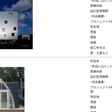
<作品にはたし
業務内容
設計監理期間
<作品概要>
プロジェクトの
所在地
用途
構造
規模
竣工年月日
賞・入選など
作品名
<作品にはたし
業務内容
設計監理期間
<作品概要>
プロジェクトの
徴
所在地
用途
構造