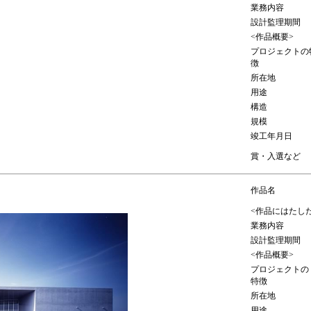
業務内容
設計監理期間
<作品概要>
プロジェクトの
徴
所在地
用途
構造
規模
竣工年月日
賞・入選など
作品名
<作品にはたし
業務内容
設計監理期間
<作品概要>
プロジェクトの
特徴
所在地
用途