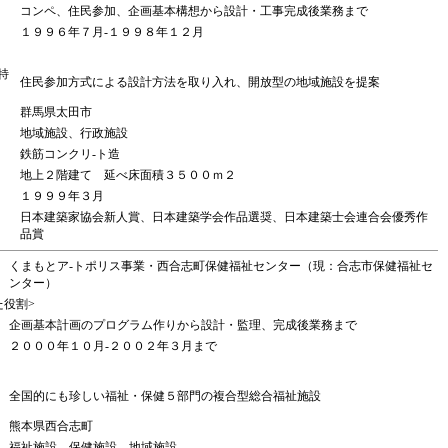
コンペ、住民参加、企画基本構想から設計・工事完成後業務まで
１９９６年７月-１９９８年１２月
特
住民参加方式による設計方法を取り入れ、開放型の地域施設を提案
群馬県太田市
地域施設、行政施設
鉄筋コンクリ-ト造
地上２階建て 延べ床面積３５００ｍ２
１９９９年３月
日本建築家協会新人賞、日本建築学会作品選奨、日本建築士会連合会優秀作
品賞
くまもとア-トポリス事業・西合志町保健福祉センター（現：合志市保健福祉セ
ンター）
た役割>
企画基本計画のプログラム作りから設計・監理、完成後業務まで
２０００年１０月-２００２年３月まで
全国的にも珍しい福祉・保健５部門の複合型総合福祉施設
熊本県西合志町
福祉施設、保健施設、地域施設