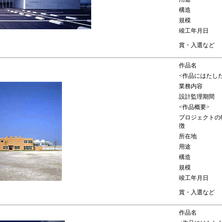
構造
規模
竣工年月日
賞・入選など
作品名
<作品にはたし
業務内容
設計監理期間
<作品概要>
プロジェクトの
徴
所在地
用途
構造
規模
竣工年月日
賞・入選など
作品名