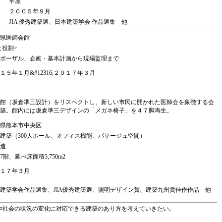
平屋
２００５年９月
JIA 優秀建築選、日本建築学会 作品選集 他
県医師会館
た役割>
ポーザル、企画・基本計画から現場監理まで
１５年１月&#12316;２０１７年３月
館（坂倉準三設計）をリスペクトし、新しい市民に開かれた医師会を象徴する会
築。館内には坂倉準三デザインの「メガネ椅子」を４７脚再生。
県熊本市中央区
建築（300人ホール、オフィス機能、パサージュ空間）
造
7階、延べ床面積3,750m2
１７年３月
建築学会作品選集、JIA優秀建築選、照明デザイン賞、建築九州賞佳作作品 他
や社会の状況の変化に対応できる建築のあり方を考えていきたい。