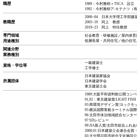
職歴
1989：今村雅樹＋TSCA 設立
1992：今村雅樹ア-キテクツ（
2000~04 日本大学理工学
教職歴
2005~19 同上 教授
2019~23 同上 特任教授
専門領域
社会教育・研修施設／屋内体育
用途種別
低層長屋・共同住宅／他の住宅
関連分野
業務種別
一級建築士
資格・学位等
工学修士
日本建築家協会
所属団体
日本建築学会
東京建築士会
1989:大阪平和資料館公開コン
91,92：東京建築賞/LIGHT F
93:商環境デザイン賞/ヨック
95:横浜国際客船ターミナル国
96:太田市休泊地域総合センタ
97:SDレビュー
99:JIA新人賞/太田市総合ふれ
2000,01:日本建築士会連合会
03:大分県日田市総合文化施設