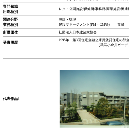
専門領域
レク・公園施設/保健所/事務所/商業施設/流通
用途種別
関連分野
設計・監理
業務種別
建設マネージメント(PM・CM等) 改
所属団体
社団法人日本建築家協会
1995年 第3回住宅金融公庫賞賃貸住宅の部
受賞履歴
（武蔵小金井ガーデンコ
代表作品1