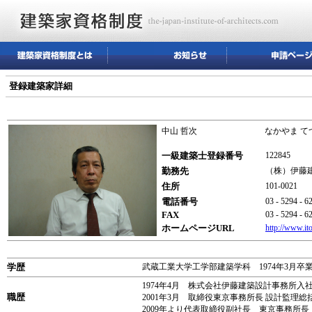
登録建築家詳細
中山 哲次
なかやま て
一級建築士登録番号
122845
勤務先
（株）伊藤
住所
101-0
電話番号
03 - 5294 - 6
FAX
03 - 5294 - 6
ホームページURL
http://www.ito
学歴
武蔵工業大学工学部建築学科 1974年3月卒
1974年4月 株式会社伊藤建築設計事務所入
職歴
2001年3月 取締役東京事務所長 設計監理総
2009年より代表取締役副社長 東京事務所長